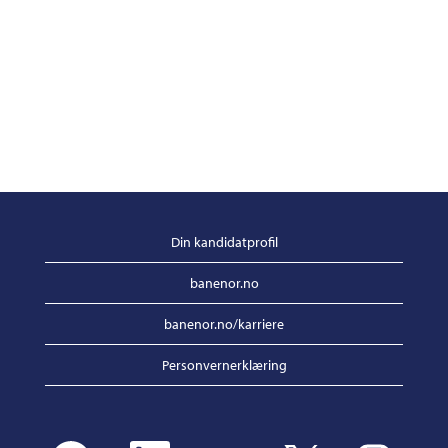
Din kandidatprofil
banenor.no
banenor.no/karriere
Personvernerklæring
Å
Å
Å
Å