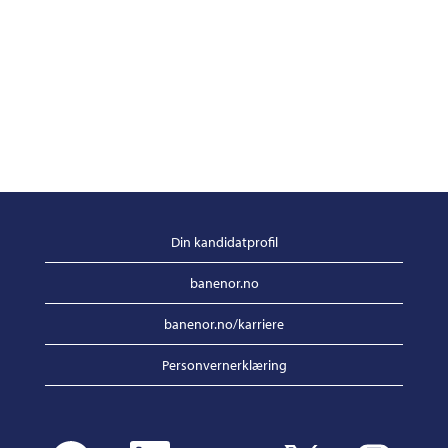
Din kandidatprofil
banenor.no
banenor.no/karriere
Personvernerklæring
Å
Å
Å
Å