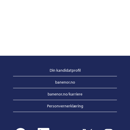
Din kandidatprofil
banenor.no
banenor.no/karriere
Personvernerklæring
Å
Å
Å
Å