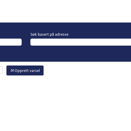
Søk basert på adresse
Opprett varsel