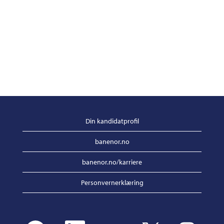
Din kandidatprofil
banenor.no
banenor.no/karriere
Personvernerklæring
Å
Å
Å
Å