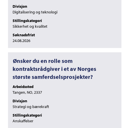
å
Divisjon
vise
Digitalisering og teknologi
det
Stillingskategori
fullstendige
Sikkerhet og kvalitet
innholdet
i
Søknadsfrist
jobbinformasjonen.
24.08.2026
Tittel
Velg
Ønsker du en rolle som
med
kontraktsrådgiver i et av Norges
mellomromstasten
største samferdselsprosjekter?
for
å
Arbeidssted
vise
Tangen, NO, 2337
det
fullstendige
Divisjon
innholdet
Strategi og bærekraft
i
Stillingskategori
jobbinformasjonen.
Anskaffelser