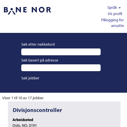
Språk
Vis profil
Pålogging for
ansatte
Søk etter nøkkelord
Søk basert på adresse
Søkeresultater
Viser 1 til 10 av 17 jobber
for
Tittel
Velg
Divisjonscontroller
"".
med
Viser
Arbeidssted
mellomromstasten
1
Oslo, NO, 0191
for
til