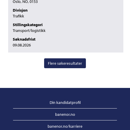
Oslo, NO, 0153
vise
Divisjon
det
Trafikk
fullstendige
innholdet
Stillingskategori
i
Transport/logistikk
jobbinformasjonen.
Søknadsfrist
09.08.2026
Flere søkeresultater
Din kandidatprofil
banenor.no
banenor.no/karriere