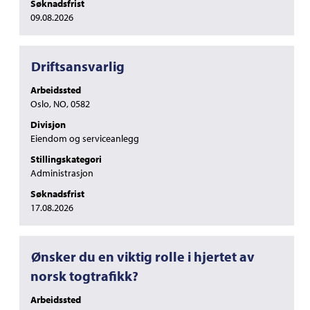
Søknadsfrist
09.08.2026
Tittel
Velg
Driftsansvarlig
med
Arbeidssted
mellomromstasten
Oslo, NO, 0582
for
å
Divisjon
vise
Eiendom og serviceanlegg
det
Stillingskategori
fullstendige
Administrasjon
innholdet
i
Søknadsfrist
jobbinformasjonen.
17.08.2026
Tittel
Velg
Ønsker du en viktig rolle i hjertet av
med
norsk togtrafikk?
mellomromstasten
for
Arbeidssted
å