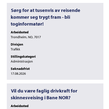
Tittel
Velg
Sørg for at tusenvis av reisende
med
kommer seg trygt fram - bli
mellomromstasten
toginformatør!
for
å
Arbeidssted
vise
Trondheim, NO, 7017
det
fullstendige
Divisjon
innholdet
Trafikk
i
Stillingskategori
jobbinformasjonen.
Administrasjon
Søknadsfrist
17.08.2026
Tittel
Velg
Vil du være faglig drivkraft for
med
skinnesveising i Bane NOR?
mellomromstasten
for
Arbeidssted