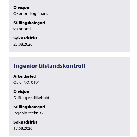
å
10
Divisjon
vise
av
Økonomi og finans
det
17
Stillingskategori
fullstendige
jobber
Økonomi
innholdet
Bruk
i
Tab-
Søknadsfrist
jobbinformasjonen.
tasten
23.08.2026
til
å
navigere
Tittel
Velg
Ingeniør tilstandskontroll
i
med
jobblisten.
Arbeidssted
mellomromstasten
Velg
Oslo, NO, 0191
for
å
å
vise
Divisjon
vise
fullstendige
Drift og Vedlikehold
det
detaljer
Stillingskategori
fullstendige
for
Ingeniør/teknisk
innholdet
jobben.
i
Søknadsfrist
jobbinformasjonen.
17.08.2026