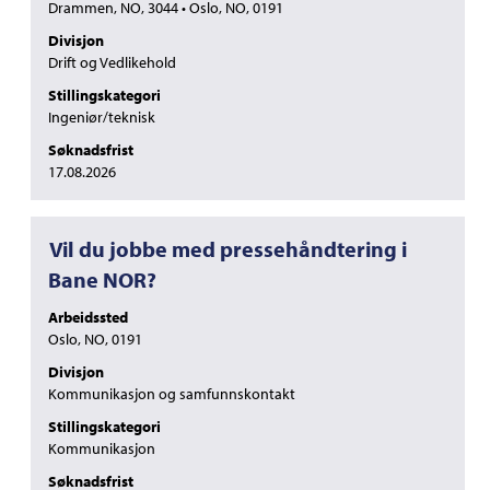
å
Drammen, NO, 3044 • Oslo, NO, 0191
vise
Divisjon
det
Drift og Vedlikehold
fullstendige
innholdet
Stillingskategori
i
Ingeniør/teknisk
jobbinformasjonen.
Søknadsfrist
17.08.2026
Tittel
Velg
Vil du jobbe med pressehåndtering i
med
Bane NOR?
mellomromstasten
for
Arbeidssted
å
Oslo, NO, 0191
vise
Divisjon
det
Kommunikasjon og samfunnskontakt
fullstendige
innholdet
Stillingskategori
i
Kommunikasjon
jobbinformasjonen.
Søknadsfrist