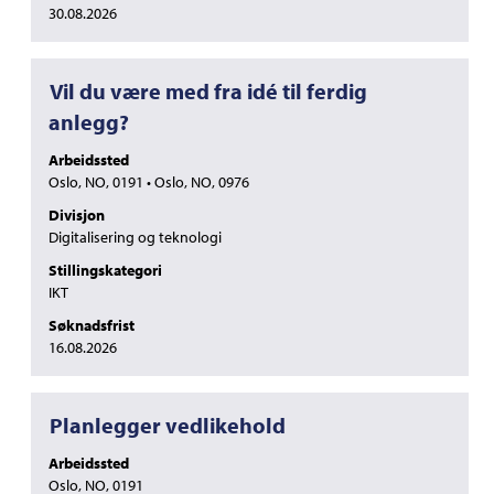
30.08.2026
Tittel
Velg
Vil du være med fra idé til ferdig
med
anlegg?
mellomromstasten
for
Arbeidssted
å
Oslo, NO, 0191 • Oslo, NO, 0976
vise
Divisjon
det
Digitalisering og teknologi
fullstendige
innholdet
Stillingskategori
i
IKT
jobbinformasjonen.
Søknadsfrist
16.08.2026
Tittel
Velg
Planlegger vedlikehold
med
Arbeidssted
mellomromstasten
Oslo, NO, 0191
for