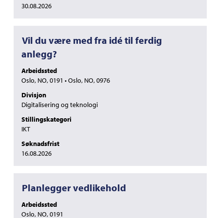
30.08.2026
Tittel
Velg
Vil du være med fra idé til ferdig
med
anlegg?
mellomromstasten
for
Arbeidssted
å
Oslo, NO, 0191 • Oslo, NO, 0976
vise
Divisjon
det
Digitalisering og teknologi
fullstendige
innholdet
Stillingskategori
i
IKT
jobbinformasjonen.
Søknadsfrist
16.08.2026
Tittel
Velg
Planlegger vedlikehold
med
Arbeidssted
mellomromstasten
Oslo, NO, 0191
for