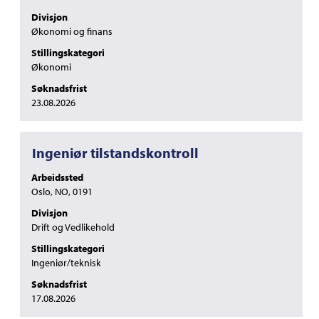
å
10
Divisjon
vise
av
Økonomi og finans
det
17
Stillingskategori
fullstendige
jobber
Økonomi
innholdet
Bruk
i
Tab-
Søknadsfrist
jobbinformasjonen.
tasten
23.08.2026
til
å
navigere
Tittel
Velg
Ingeniør tilstandskontroll
i
med
jobblisten.
Arbeidssted
mellomromstasten
Velg
Oslo, NO, 0191
for
å
å
vise
Divisjon
vise
fullstendige
Drift og Vedlikehold
det
detaljer
Stillingskategori
fullstendige
for
Ingeniør/teknisk
innholdet
jobben.
i
Søknadsfrist
jobbinformasjonen.
17.08.2026