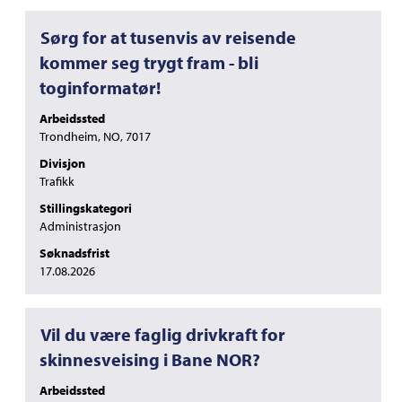
Tittel
Velg
Sørg for at tusenvis av reisende
med
kommer seg trygt fram - bli
mellomromstasten
toginformatør!
for
å
Arbeidssted
vise
Trondheim, NO, 7017
det
fullstendige
Divisjon
innholdet
Trafikk
i
Stillingskategori
jobbinformasjonen.
Administrasjon
Søknadsfrist
17.08.2026
Tittel
Velg
Vil du være faglig drivkraft for
med
skinnesveising i Bane NOR?
mellomromstasten
for
Arbeidssted