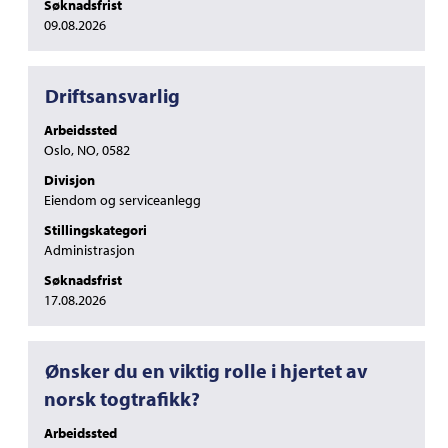
Søknadsfrist
09.08.2026
Tittel
Velg
Driftsansvarlig
med
Arbeidssted
mellomromstasten
Oslo, NO, 0582
for
å
Divisjon
vise
Eiendom og serviceanlegg
det
Stillingskategori
fullstendige
Administrasjon
innholdet
i
Søknadsfrist
jobbinformasjonen.
17.08.2026
Tittel
Velg
Ønsker du en viktig rolle i hjertet av
med
norsk togtrafikk?
mellomromstasten
for
Arbeidssted
å