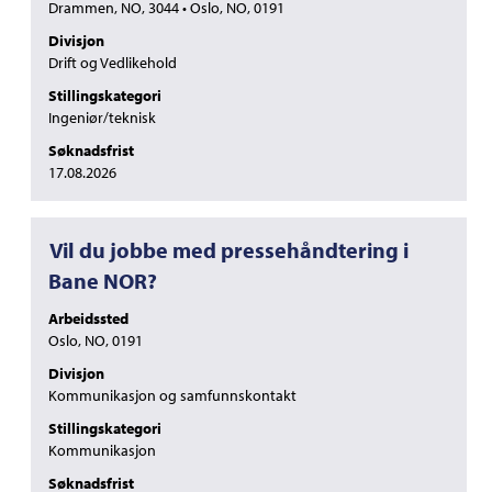
å
Drammen, NO, 3044 • Oslo, NO, 0191
vise
Divisjon
det
Drift og Vedlikehold
fullstendige
innholdet
Stillingskategori
i
Ingeniør/teknisk
jobbinformasjonen.
Søknadsfrist
17.08.2026
Tittel
Velg
Vil du jobbe med pressehåndtering i
med
Bane NOR?
mellomromstasten
for
Arbeidssted
å
Oslo, NO, 0191
vise
Divisjon
det
Kommunikasjon og samfunnskontakt
fullstendige
innholdet
Stillingskategori
i
Kommunikasjon
jobbinformasjonen.
Søknadsfrist