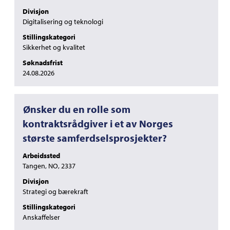
å
Divisjon
vise
Digitalisering og teknologi
det
Stillingskategori
fullstendige
Sikkerhet og kvalitet
innholdet
i
Søknadsfrist
jobbinformasjonen.
24.08.2026
Tittel
Velg
Ønsker du en rolle som
med
kontraktsrådgiver i et av Norges
mellomromstasten
største samferdselsprosjekter?
for
å
Arbeidssted
vise
Tangen, NO, 2337
det
fullstendige
Divisjon
innholdet
Strategi og bærekraft
i
Stillingskategori
jobbinformasjonen.
Anskaffelser