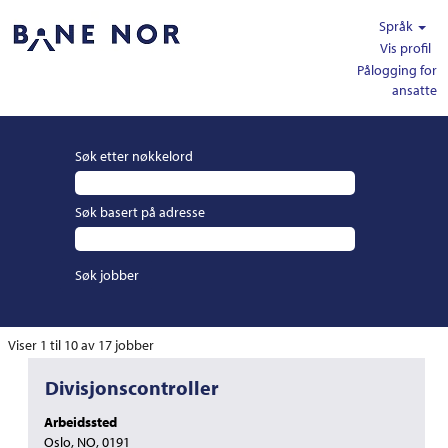
Språk
Vis profil
Pålogging for
ansatte
Søk etter nøkkelord
Søk basert på adresse
Søkeresultater
Viser 1 til 10 av 17 jobber
for
Tittel
Velg
Divisjonscontroller
"".
med
Viser
Arbeidssted
mellomromstasten
1
Oslo, NO, 0191
for
til