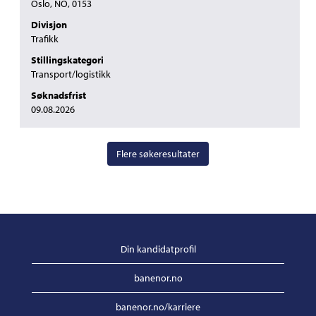
Oslo, NO, 0153
vise
Divisjon
det
Trafikk
fullstendige
innholdet
Stillingskategori
i
Transport/logistikk
jobbinformasjonen.
Søknadsfrist
09.08.2026
Flere søkeresultater
Din kandidatprofil
banenor.no
banenor.no/karriere