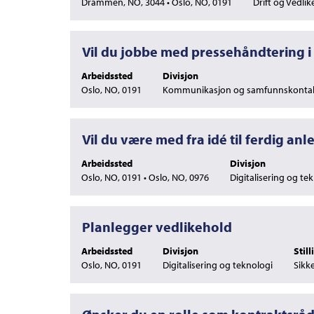
Tab-
Drammen, NO, 3044 • Oslo, NO, 0191
Drift og Vedli
for
jobbinformasjonen.
tasten
å
til
vise
å
det
Tittel
Velg
Vil du jobbe med pressehåndtering 
navigere
fullstendige
med
i
innholdet
Arbeidssted
Divisjon
mellomromstasten
jobblisten.
i
Oslo, NO, 0191
Kommunikasjon og samfunnskonta
for
Velg
jobbinformasjonen.
å
å
vise
vise
det
Tittel
Velg
Vil du være med fra idé til ferdig anl
fullstendige
fullstendige
med
detaljer
innholdet
Arbeidssted
Divisjon
mellomromstasten
for
i
Oslo, NO, 0191 • Oslo, NO, 0976
Digitalisering og te
for
jobben.
jobbinformasjonen.
å
vise
det
Tittel
Velg
Planlegger vedlikehold
fullstendige
med
innholdet
Arbeidssted
Divisjon
Stil
mellomromstasten
i
Oslo, NO, 0191
Digitalisering og teknologi
Sikk
for
jobbinformasjonen.
å
vise
det
Tittel
Velg