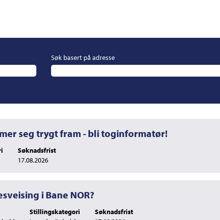
Søk basert på adresse
mer seg trygt fram - bli toginformatør!
i
Søknadsfrist
17.08.2026
nesveising i Bane NOR?
Stillingskategori
Søknadsfrist