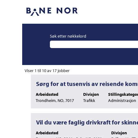
Søk etter nøkkelord
Søkeresultater
Viser 1 til 10 av 17 jobber
for
Tittel
Velg
Sørg for at tusenvis av reisende kom
"".
med
Viser
Arbeidssted
Divisjon
Stillingskategor
mellomromstasten
1
Trondheim, NO, 7017
Trafikk
Administrasjon
for
til
å
10
vise
av
det
17
Tittel
Velg
Vil du være faglig drivkraft for skin
fullstendige
jobber
med
innholdet
Bruk
Arbeidssted
Divisjon
mellomromstasten
i