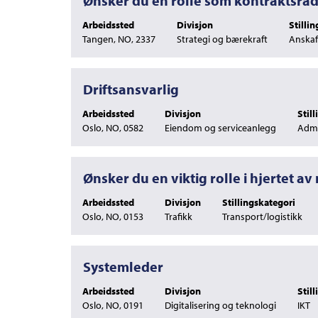
Ønsker du en rolle som kontraktsråd
fullstendige
med
innholdet
Arbeidssted
Divisjon
Stilli
mellomromstasten
i
Tangen, NO, 2337
Strategi og bærekraft
Anskaf
for
jobbinformasjonen.
å
vise
det
Tittel
Velg
Driftsansvarlig
fullstendige
med
innholdet
Arbeidssted
Divisjon
Stil
mellomromstasten
i
Oslo, NO, 0582
Eiendom og serviceanlegg
Admi
for
jobbinformasjonen.
å
vise
det
Tittel
Velg
Ønsker du en viktig rolle i hjertet av
fullstendige
med
innholdet
Arbeidssted
Divisjon
Stillingskategori
mellomromstasten
i
Oslo, NO, 0153
Trafikk
Transport/logistikk
for
jobbinformasjonen.
å
vise
det
Tittel
Velg
Systemleder
fullstendige
med
innholdet
Arbeidssted
Divisjon
Stil
mellomromstasten
i
Oslo, NO, 0191
Digitalisering og teknologi
IKT
for
jobbinformasjonen.